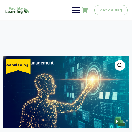
Ga
naar
Aan de slag
de
inhoud
Aanbieding!