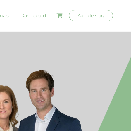
na’s
Dashboard
Aan de slag