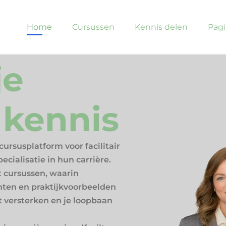
Home
Cursussen
Kennis delen
Pagi
je
e kennis
cursusplatform voor facilitair
ecialisatie in hun carrière.
 cursussen, waarin
hten en praktijkvoorbeelden
 versterken en je loopbaan