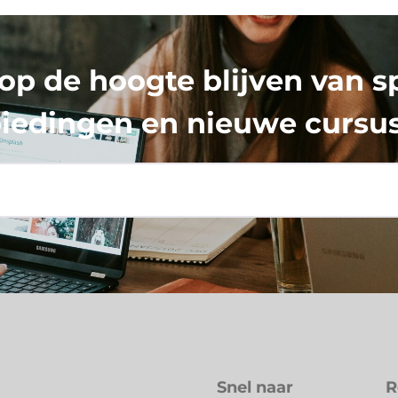
 op de hoogte blijven van s
iedingen en nieuwe cursu
Snel naar
R