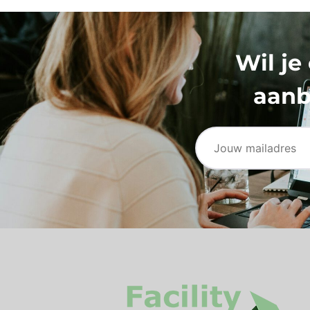
Wil je
aanb