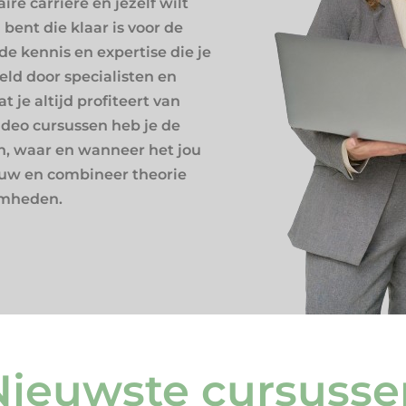
aire carrière en jezelf wilt
 bent die klaar is voor de
 de kennis en expertise die je
eld door specialisten en
t je altijd profiteert van
ideo cursussen heb je de
ren, waar en wanneer het jou
euw en combineer theorie
amheden.
Nieuwste cursusse