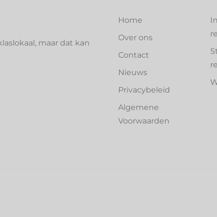
Home
I
r
Over ons
laslokaal, maar dat kan
S
Contact
r
Nieuws
W
Privacybeleid
Algemene
Voorwaarden