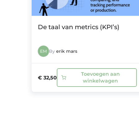
De taal van metrics (KPI’s)
EM
By
erik mars
Toevoegen aan
€
32,50
winkelwagen