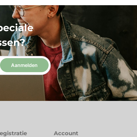
peciale
ssen?
egistratie
Account