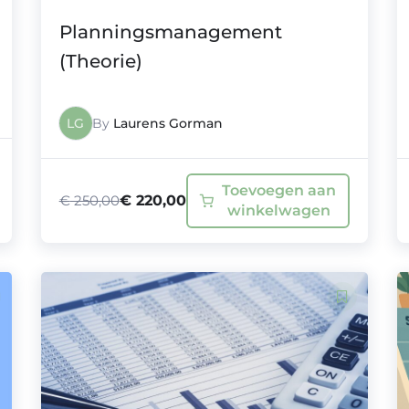
Planningsmanagement
(Theorie)
LG
By
Laurens Gorman
Toevoegen aan
€
250,00
€
220,00
winkelwagen