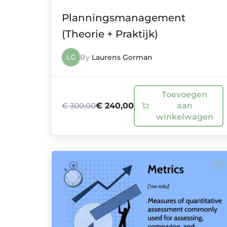
Planningsmanagement
(Theorie + Praktijk)
LG
By
Laurens Gorman
Toevoegen
€
300,00
aan
€
240,00
winkelwagen