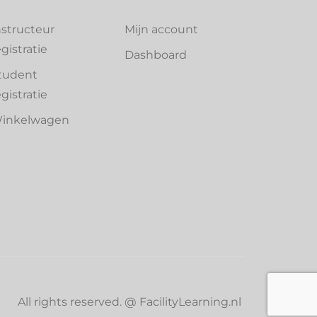
nstructeur
Mijn account
egistratie
Dashboard
tudent
egistratie
inkelwagen
All rights reserved. @ FacilityLearning.nl