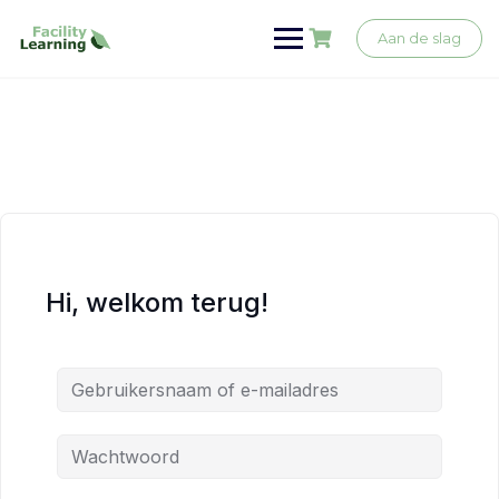
Ga
naar
Aan de slag
de
inhoud
Hi, welkom terug!