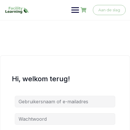
Ga
naar
Aan de slag
de
inhoud
Hi, welkom terug!