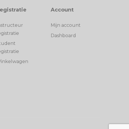
egistratie
Account
nstructeur
Mijn account
egistratie
Dashboard
tudent
egistratie
inkelwagen