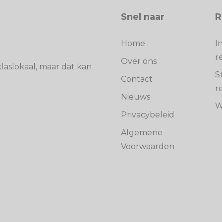
Snel naar
R
Home
I
r
Over ons
laslokaal, maar dat kan
S
Contact
r
Nieuws
W
Privacybeleid
Algemene
Voorwaarden