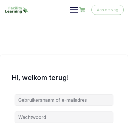
Ga
naar
Aan de slag
de
inhoud
Hi, welkom terug!