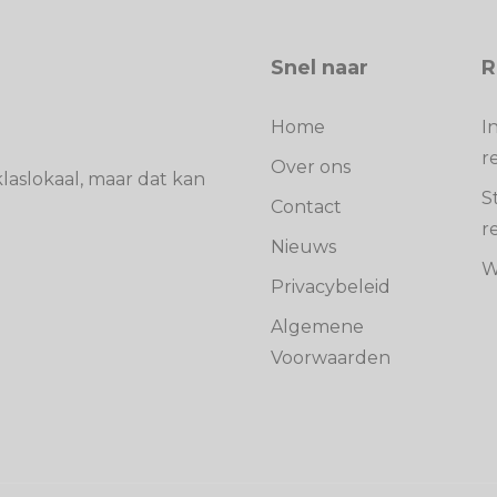
Snel naar
R
Home
I
r
Over ons
laslokaal, maar dat kan
S
Contact
r
Nieuws
W
Privacybeleid
Algemene
Voorwaarden