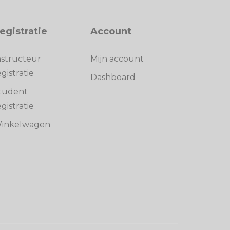
egistratie
Account
nstructeur
Mijn account
egistratie
Dashboard
tudent
egistratie
inkelwagen