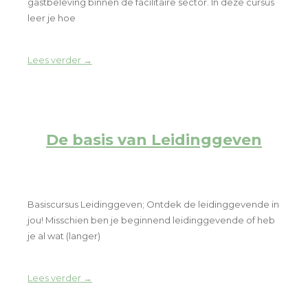
gastbeleving binnen de facilitaire sector. In deze cursus
leer je hoe
Lees verder →
De basis van Leidinggeven
Basiscursus Leidinggeven; Ontdek de leidinggevende in
jou! Misschien ben je beginnend leidinggevende of heb
je al wat (langer)
Lees verder →