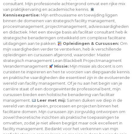
consultant. Mijn professionele achtergrond omvat een rijke mix
van praktijkervaring en academische kennis.
Kennisexpertise:
Mijn enthousiasme en toewijding liggen
binnen de domeinen van strategisch facility management,
procesmanagement, projectmanagement, adviesvaardigheden
en didactiek. Met een stevige basis als facilitair consultant heb ik
strategische benaderingen ontwikkeld om complexe facilitaire
uitdagingen aan te pakken.
Opleidingen & Cursussen:
Om
mijn vaardigheden verder te versterken, heb ik verschillende
opleidingen en cursussen afgerond, waaronder: Master
strategisch management Lean Blackbelt Projectmanagment
Verandermanagement
Missie:
Mijn missie als docent is om
cursisten te inspireren en hen te voorzien van diepgaande kennis
en praktische vaardigheden die essentieel zijn in de evoluerende
wereld van facility management. Of je nu aan het begin van je
carrière staat of een doorgewinterde professional bent, mijn
cursussen bieden een holistische benadering van facilitair
management.
Leer met mij:
Samen duiken we diep in de
wereld van strategieën, processen en projecten binnen het
facilitaire domein. Mijn cursussen zijn zorgvuldig ontworpen om
zowel theoretische inzichten als praktische toepassingen te
omvatten, zodat je niet alleen begrijpt maar ook excelleert in
facility management. Bedankt voor het verkennen van mijn